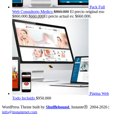
Pack Full
Web Consultorio Medico
$
860.000
El precio original era:
$860.000.
$
660.000
El precio actual es: $660.000.
Página Web
Todo Incluido
$
950.000
WordPress Theme built by
Shufflehound
.
InstanteⓇ 2004-2026 |
info@instantenet.com