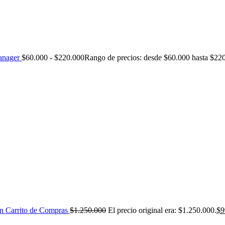
nager
$
60.000
-
$
220.000
Rango de precios: desde $60.000 hasta $22
n Carrito de Compras
$
1.250.000
El precio original era: $1.250.000.
$
9