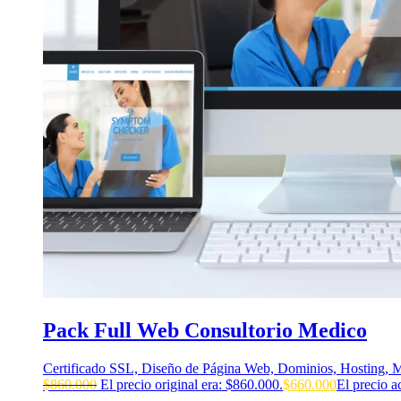
Pack Full Web Consultorio Medico
Certificado SSL, Diseño de Página Web, Dominios, Hosting, M
$
860.000
El precio original era: $860.000.
$
660.000
El precio a