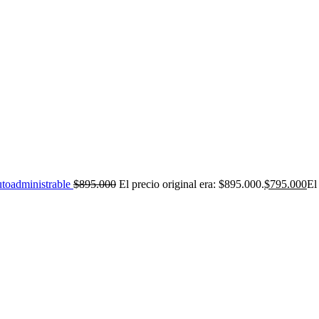
toadministrable
$
895.000
El precio original era: $895.000.
$
795.000
El