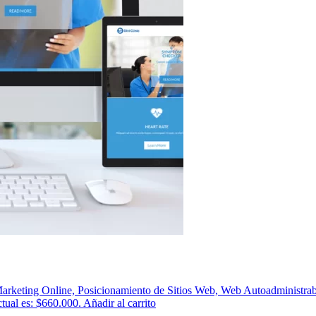
arketing Online, Posicionamiento de Sitios Web, Web Autoadministrab
ctual es: $660.000.
Añadir al carrito