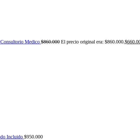
 Consultorio Medico
$
860.000
El precio original era: $860.000.
$
660.0
do Incluido
$
950.000