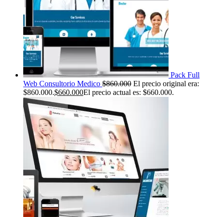
Pack Full
Web Consultorio Medico
$
860.000
El precio original era:
$860.000.
$
660.000
El precio actual es: $660.000.