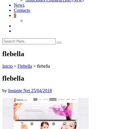
News
Contacto
0
flebella
Inicio
>
Flebella
>
flebella
flebella
by
Instante Net
25/04/2018