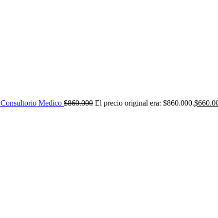
 Consultorio Medico
$
860.000
El precio original era: $860.000.
$
660.0